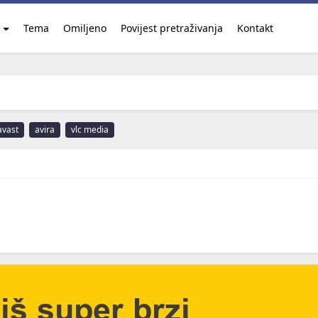
e
Tema
Omiljeno
Povijest pretraživanja
Kontakt
avast
avira
vlc media