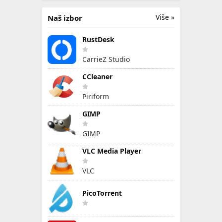
Više »
Naš izbor
RustDesk
CarrieZ Studio
CCleaner
Piriform
GIMP
GIMP
VLC Media Player
VLC
PicoTorrent