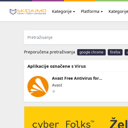
Kategorije
Platforma
Kategorij
Preporučena pretraživanja
google chrome
firefox
Aplikacije označene s Virus
Avast Free Antivirus for
Windows
Avast