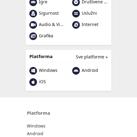
Igre
Društvene mreže i poruke
Sigurnost
Uslužni
Audio & Video
Internet
Grafika
Platforma
Sve platforme »
Windows
Android
iOS
Platforma
Windows
Android