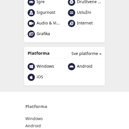
Igre
Društvene mreže i poruke
Sigurnost
Uslužni
Audio & Video
Internet
Grafika
Platforma
Sve platforme »
Windows
Android
iOS
Platforma
Windows
Android