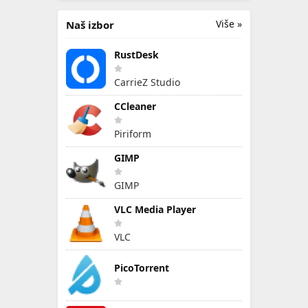
Više »
Naš izbor
RustDesk
CarrieZ Studio
CCleaner
Piriform
GIMP
GIMP
VLC Media Player
VLC
PicoTorrent