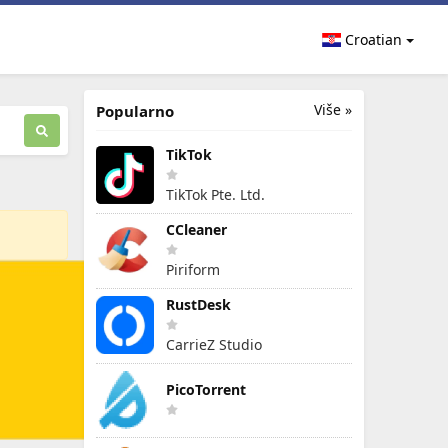
Croatian
Više »
Popularno
TikTok
TikTok Pte. Ltd.
CCleaner
Piriform
RustDesk
CarrieZ Studio
PicoTorrent