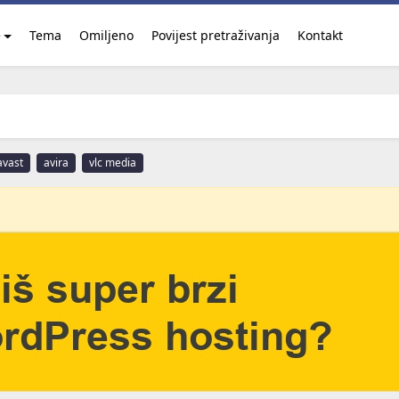
e
Tema
Omiljeno
Povijest pretraživanja
Kontakt
avast
avira
vlc media