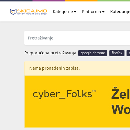
Kategorije
Platforma
Kategorij
Preporučena pretraživanja
google chrome
firefox
Nema pronađenih zapisa.