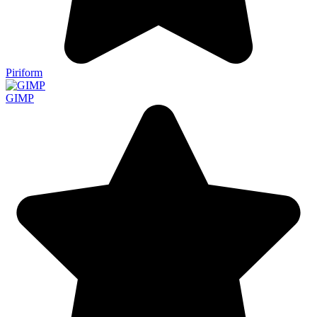
Piriform
GIMP