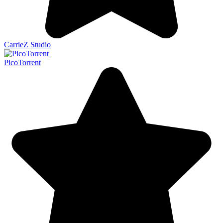
CarrieZ Studio
PicoTorrent