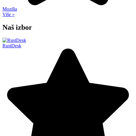
Mozilla
Više »
Naš izbor
RustDesk