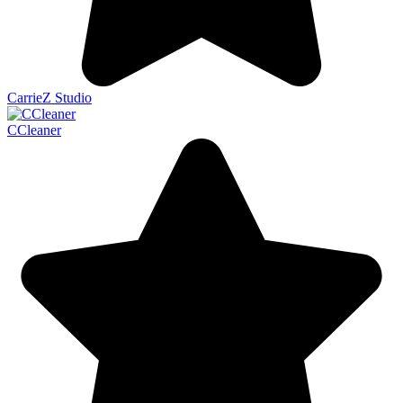
CarrieZ Studio
CCleaner