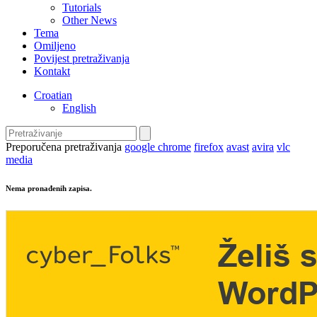
Tutorials
Other News
Tema
Omiljeno
Povijest pretraživanja
Kontakt
Croatian
English
Preporučena pretraživanja
google chrome
firefox
avast
avira
vlc
media
Nema pronađenih zapisa.