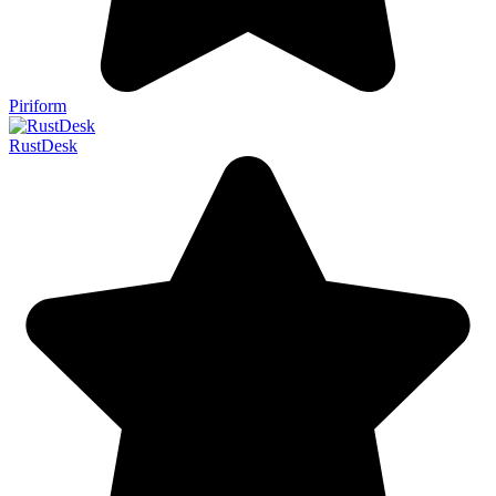
Piriform
RustDesk