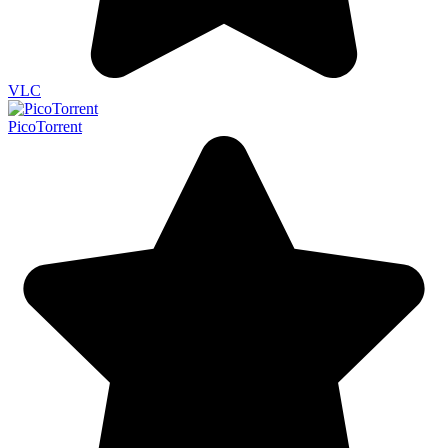
VLC
PicoTorrent