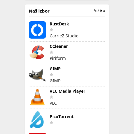
Više »
Naš izbor
RustDesk
CarrieZ Studio
CCleaner
Piriform
GIMP
GIMP
VLC Media Player
VLC
PicoTorrent