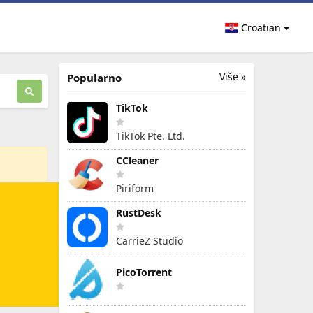
Croatian
Više »
Popularno
TikTok
TikTok Pte. Ltd.
CCleaner
Piriform
RustDesk
CarrieZ Studio
PicoTorrent