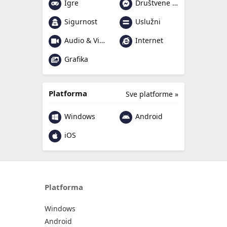
Igre
Društvene mreže i poruke
Sigurnost
Uslužni
Audio & Video
Internet
Grafika
Platforma
Sve platforme »
Windows
Android
iOS
Platforma
Windows
Android