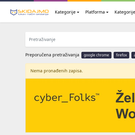
Kategorije
Platforma
Kategorij
Preporučena pretraživanja
google chrome
firefox
Nema pronađenih zapisa.