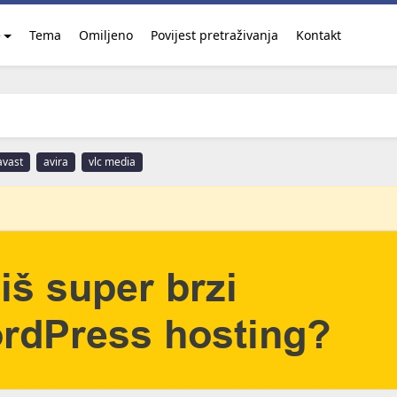
e
Tema
Omiljeno
Povijest pretraživanja
Kontakt
avast
avira
vlc media