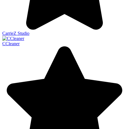
CarrieZ Studio
CCleaner