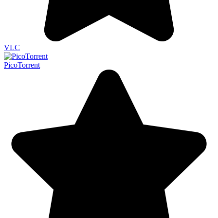
VLC
PicoTorrent