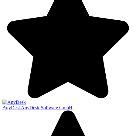
AnyDesk
AnyDesk Software GmbH