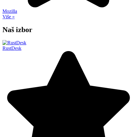
Mozilla
Više »
Naš izbor
RustDesk