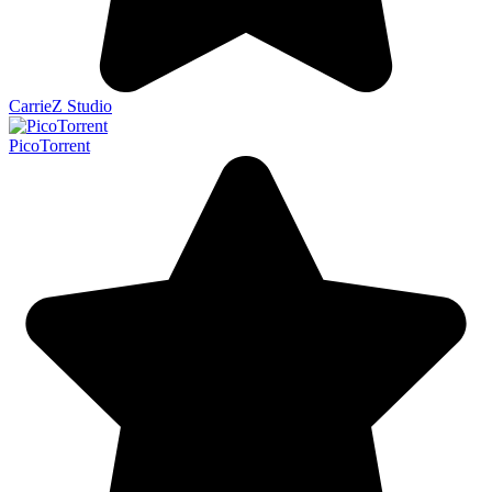
CarrieZ Studio
PicoTorrent