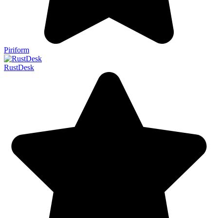
Piriform
RustDesk