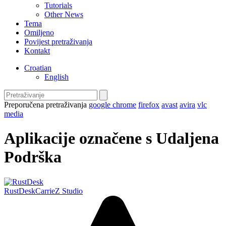
Tutorials
Other News
Tema
Omiljeno
Povijest pretraživanja
Kontakt
Croatian
English
Preporučena pretraživanja
google chrome
firefox
avast
avira
vlc
media
Aplikacije označene s Udaljena
Podrška
RustDesk
CarrieZ Studio