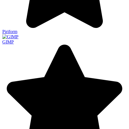
Piriform
GIMP