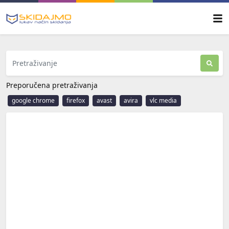
Preporučena pretraživanja
google chrome
firefox
avast
avira
vlc media