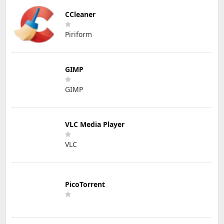
CCleaner
Piriform
GIMP
GIMP
VLC Media Player
VLC
PicoTorrent