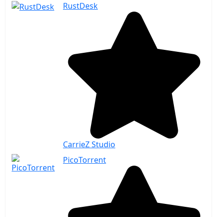
RustDesk
CarrieZ Studio
PicoTorrent