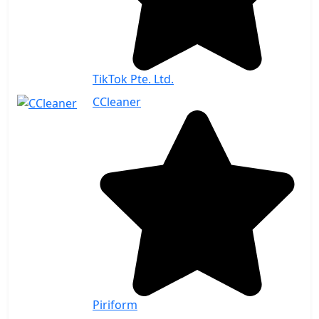
TikTok Pte. Ltd.
CCleaner
Piriform