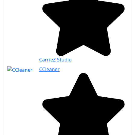
CarrieZ Studio
CCleaner