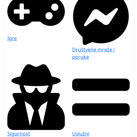
Igre
Društvene mreže i
poruke
Sigurnost
Uslužni