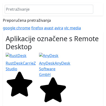
Preporučena pretraživanja
google chrome
firefox
avast
avira
vlc media
Aplikacije označene s Remote
Desktop
RustDesk
CarrieZ
AnyDesk
AnyDesk
Studio
Software
GmbH