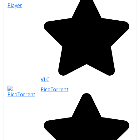
VLC
PicoTorrent