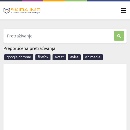
Preporučena pretraživanja
google chrome
firefox
avast
avira
vlc media