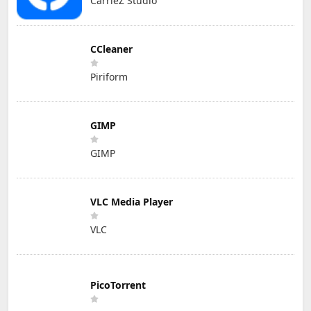
CarrieZ Studio
CCleaner
Piriform
GIMP
GIMP
VLC Media Player
VLC
PicoTorrent