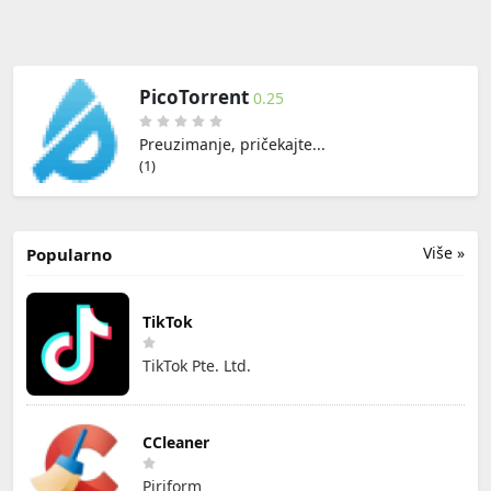
PicoTorrent
0.25
Preuzimanje, pričekajte...
(0)
Više »
Popularno
TikTok
TikTok Pte. Ltd.
CCleaner
Piriform