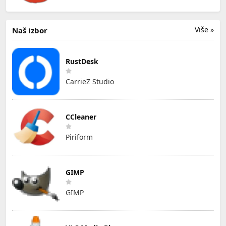
Više »
Naš izbor
RustDesk
CarrieZ Studio
CCleaner
Piriform
GIMP
GIMP