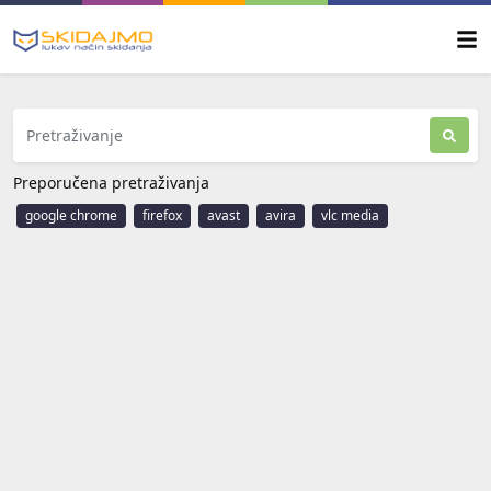
Preporučena pretraživanja
google chrome
firefox
avast
avira
vlc media